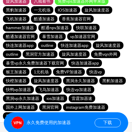
旋风加速器
八戒看书
免费vps加速器外网苹果版
黑豹加速器
一元机场
IOS加速器
旋风加速度器
飞机加速器
酷通加速器
香蕉加速器官网
hammer加速器
酷通npv加速器
快联加速器
酷通加速器官网
暴雪加速器
vp加速器官网
快连加速器app
outline
快连加速器app
旋风加速度器
outline
黑洞官方加速器
旋风加速度器
免费vqn外网
暴雪vp永久免费加速器下载官网
快连加速器app
猴王加速器
1元机场
免费VP加速器
快连vp
快橙加速器
旋风加速度器
黑洞永久加速器
黑豹加速器
快鸭vp加速器
飞鸟加速器
快连vp加速器
黑洞vp永久加速器
ios加速器
雷霆加器速
国外上网加速器
黑洞官网
instagram免费加速器
极光vqn官网
outline
永久免费使用的加速器
下载