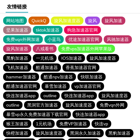
友情链接
网站地图
QuickQ
旋风加速度器
旋风
旋风加速
坚果加速器
tiktok加速器
狗急加速器官网
免费vqn外网加速
小蓝鸟
优途加速器官网
风驰加速器
旋风加速器
八戒看书
免费vps加速器外网苹果版
黑豹加速器
一元机场
IOS加速器
旋风加速度器
飞机加速器
酷通加速器
香蕉加速器官网
hammer加速器
酷通npv加速器
快联加速器
酷通加速器官网
暴雪加速器
vp加速器官网
快连加速器app
outline
快连加速器app
旋风加速度器
outline
黑洞官方加速器
旋风加速度器
免费vqn外网
暴雪vp永久免费加速器下载官网
快连加速器app
猴王加速器
1元机场
免费VP加速器
快连vp
快橙加速器
旋风加速度器
黑洞永久加速器
黑豹加速器