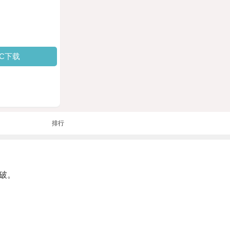
PC下载
排行
破。