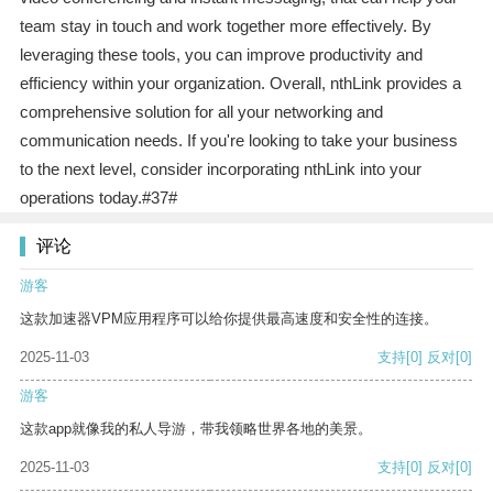
team stay in touch and work together more effectively. By
leveraging these tools, you can improve productivity and
efficiency within your organization. Overall, nthLink provides a
comprehensive solution for all your networking and
communication needs. If you're looking to take your business
to the next level, consider incorporating nthLink into your
operations today.#37#
评论
游客
这款加速器VPM应用程序可以给你提供最高速度和安全性的连接。
2025-11-03
支持
[0]
反对
[0]
游客
这款app就像我的私人导游，带我领略世界各地的美景。
2025-11-03
支持
[0]
反对
[0]