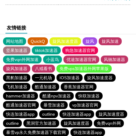
友情链接
网站地图
QuickQ
旋风加速度器
旋风
旋风加速
坚果加速器
tiktok加速器
狗急加速器官网
免费vqn外网加速
小蓝鸟
优途加速器官网
风驰加速器
旋风加速器
八戒看书
免费vps加速器外网苹果版
黑豹加速器
一元机场
IOS加速器
旋风加速度器
飞机加速器
酷通加速器
香蕉加速器官网
hammer加速器
酷通npv加速器
快联加速器
酷通加速器官网
暴雪加速器
vp加速器官网
快连加速器app
outline
快连加速器app
旋风加速度器
outline
黑洞官方加速器
旋风加速度器
免费vqn外网
暴雪vp永久免费加速器下载官网
快连加速器app