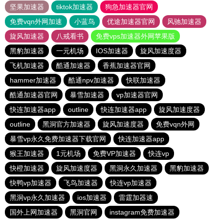
坚果加速器
tiktok加速器
狗急加速器官网
免费vqn外网加速
小蓝鸟
优途加速器官网
风驰加速器
旋风加速器
八戒看书
免费vps加速器外网苹果版
黑豹加速器
一元机场
IOS加速器
旋风加速度器
飞机加速器
酷通加速器
香蕉加速器官网
hammer加速器
酷通npv加速器
快联加速器
酷通加速器官网
暴雪加速器
vp加速器官网
快连加速器app
outline
快连加速器app
旋风加速度器
outline
黑洞官方加速器
旋风加速度器
免费vqn外网
暴雪vp永久免费加速器下载官网
快连加速器app
猴王加速器
1元机场
免费VP加速器
快连vp
快橙加速器
旋风加速度器
黑洞永久加速器
黑豹加速器
快鸭vp加速器
飞鸟加速器
快连vp加速器
黑洞vp永久加速器
ios加速器
雷霆加器速
国外上网加速器
黑洞官网
instagram免费加速器